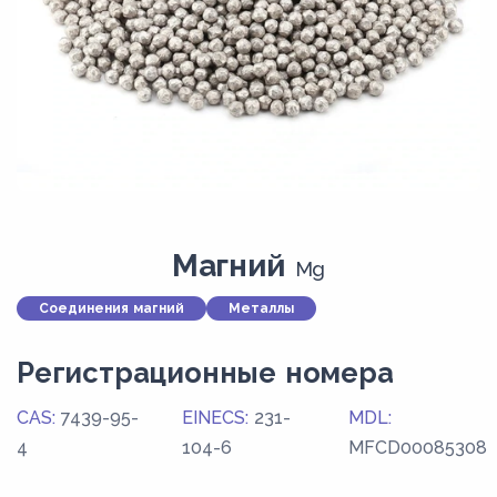
Магний
Mg
Соединения магний
Металлы
Регистрационные номера
CAS:
7439-95-
EINECS:
231-
MDL:
4
104-6
MFCD00085308