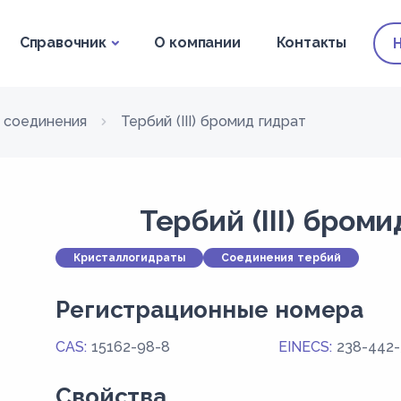
Справочник
О компании
Контакты
 соединения
Тербий (III) бромид гидрат
Тербий (III) бром
Кристаллогидраты
Соединения тербий
Регистрационные номера
CAS:
15162-98-8
EINECS:
238-442-
Свойства