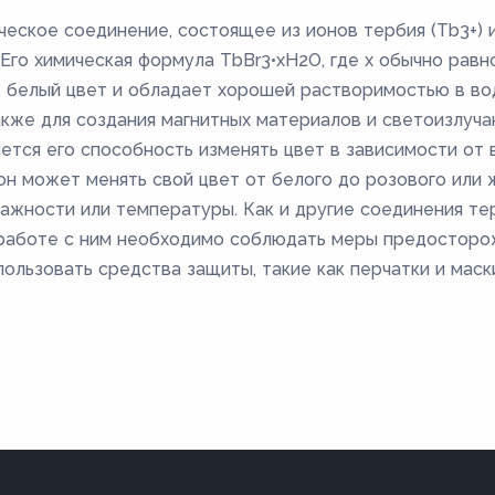
ническое соединение, состоящее из ионов тербия (Tb3+) 
Его химическая формула TbBr3•xH2O, где x обычно равно
еет белый цвет и обладает хорошей растворимостью в во
также для создания магнитных материалов и светоизлуч
ляется его способность изменять цвет в зависимости от
он может менять свой цвет от белого до розового или 
ажности или температуры. Как и другие соединения терб
 работе с ним необходимо соблюдать меры предосторо
льзовать средства защиты, такие как перчатки и маск