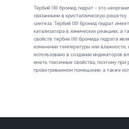
Тербий (III) бромид гидрат - это неорга
связанными в кристаллическую решетку. 
синтеза. Тербий (III) бромид гидрат им
катализатора в химических реакциях, а 
свойств тербия (III) бромида гидрата яв
изменении температуры или влажности, 
использовано в создании индикаторов вл
иметь токсичные свойства, поэтому при
проветриваемом помещении, а также испо