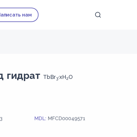
Написать нам
ид гидрат
TbBr
·xH
O
3
2
3
MDL:
MFCD00049571