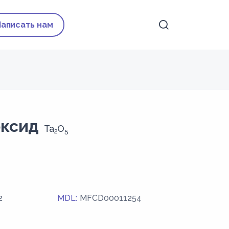
Написать нам
 оксид
Ta
O
2
5
2
MDL:
MFCD00011254