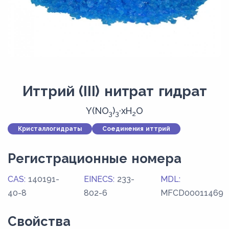
Иттрий (III) нитрат гидрат
Y(NO
)
·xH
O
3
3
2
Кристаллогидраты
Соединения иттрий
Регистрационные номера
CAS:
140191-
EINECS:
233-
MDL:
40-8
802-6
MFCD00011469
Свойства