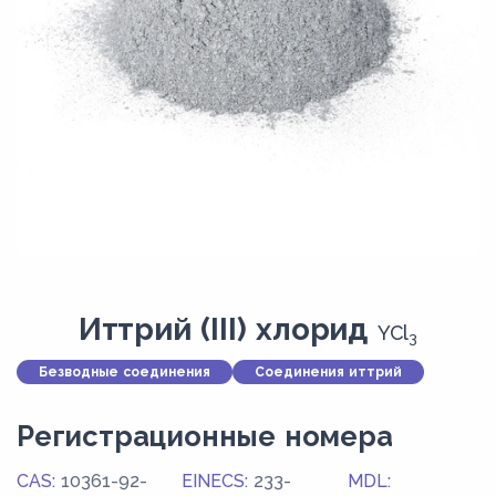
Иттрий (III) хлорид
YCl
3
Безводные соединения
Соединения иттрий
Регистрационные номера
CAS:
10361-92-
EINECS:
233-
MDL: