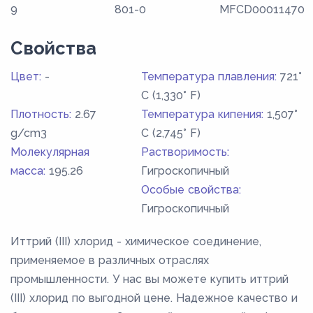
9
801-0
MFCD00011470
Свойства
Цвет:
-
Температура плавления:
721°
C (1,330° F)
Плотность:
2.67
Температура кипения:
1,507°
g/cm3
C (2,745° F)
Молекулярная
Растворимость:
масса:
195.26
Гигроскопичный
Особые свойства:
Гигроскопичный
Иттрий (III) хлорид - химическое соединение,
применяемое в различных отраслях
промышленности. У нас вы можете купить иттрий
(III) хлорид по выгодной цене. Надежное качество и