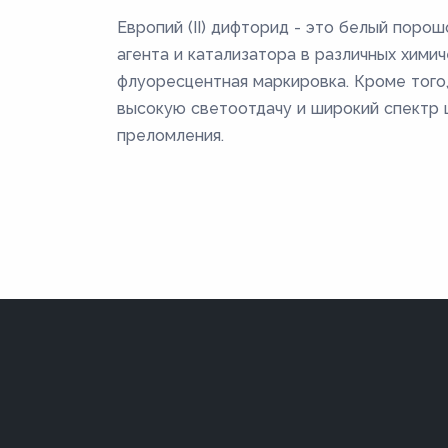
Европий (II) дифторид - это белый поро
агента и катализатора в различных химич
флуоресцентная маркировка. Кроме того,
высокую светоотдачу и широкий спектр ц
преломления.