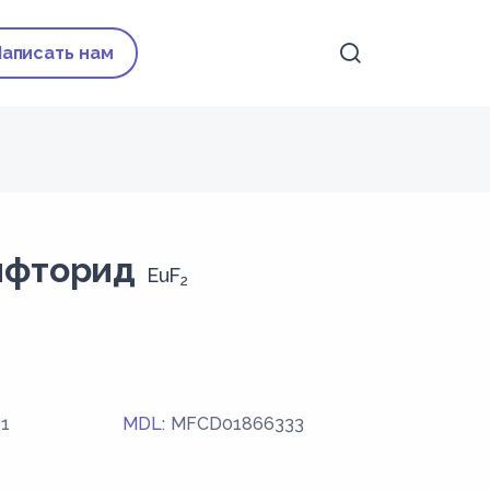
Написать нам
дифторид
EuF
2
-1
MDL:
MFCD01866333