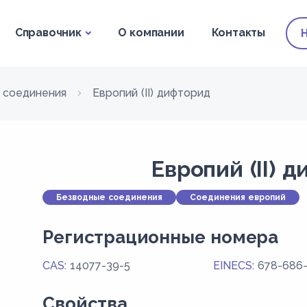
Справочник
О компании
Контакты
 соединения
Европий (II) дифторид
Европий (II) 
Безводные соединения
Соединения европий
Регистрационные номера
CAS:
14077-39-5
EINECS:
678-686
Свойства